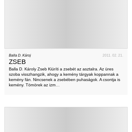
Balla D. Károj
2011. 02. 21.
ZSEB
Balla D. Károly Zseb Kiüríti a zsebét az asztalra. Az üres
szoba visszhangzik, ahogy a kemény tárgyak koppannak a
kemény fán. Nincsenek a zsebében puhaságok. A csontja is
kemény. Tömörek az izm…