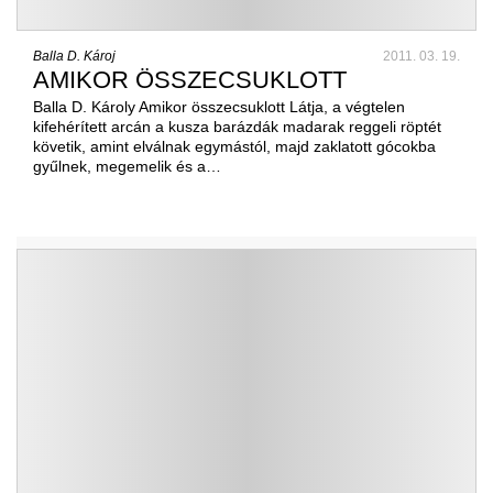
Balla D. Károj
2011. 03. 19.
AMIKOR ÖSSZECSUKLOTT
Balla D. Károly Amikor összecsuklott Látja, a végtelen
kifehérített arcán a kusza barázdák madarak reggeli röptét
követik, amint elválnak egymástól, majd zaklatott gócokba
gyűlnek, megemelik és a…