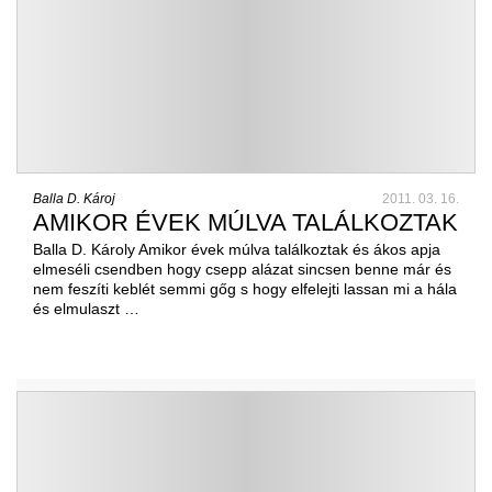
Balla D. Károj
2011. 03. 16.
AMIKOR ÉVEK MÚLVA TALÁLKOZTAK
Balla D. Károly Amikor évek múlva találkoztak és ákos apja
elmeséli csendben hogy csepp alázat sincsen benne már és
nem feszíti keblét semmi gőg s hogy elfelejti lassan mi a hála
és elmulaszt …