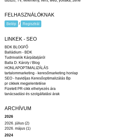
tsúszó
,
TV
,
vélemény
,
vers
,
web
,
yollaka
,
zene
FELHASZNÁLÓKNAK
/
Belép
Regisztrál
LINKEK - SEO
BDK BLOGFŐ
Balládium - BDK
Tudnivalók Kárpátaljáról
Balla D. Károly / Blog
HONLAPOPTIMALIZÁLÁS
tartalommarketing - keresőmarketing honlap
SEO - havidíjas Keresőoptimalizálás Bp
pr cikkek megjelentetése
Fizetett PR-cikk elhelyezés ára
tanácsadási és szolgáltatási árak
ARCHÍVUM
2026
2026. július (2)
2026. május (1)
2024