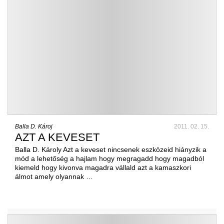
Balla D. Károj
2011. 02. 15.
AZT A KEVESET
Balla D. Károly Azt a keveset nincsenek eszközeid hiányzik a
mód a lehetőség a hajlam hogy megragadd hogy magadból
kiemeld hogy kivonva magadra vállald azt a kamaszkori
álmot amely olyannak …