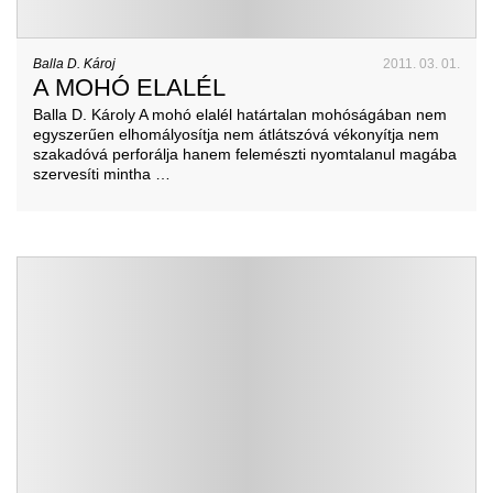
Balla D. Károj
2011. 03. 01.
A MOHÓ ELALÉL
Balla D. Károly A mohó elalél határtalan mohóságában nem
egyszerűen elhomályosítja nem átlátszóvá vékonyítja nem
szakadóvá perforálja hanem felemészti nyomtalanul magába
szervesíti mintha …