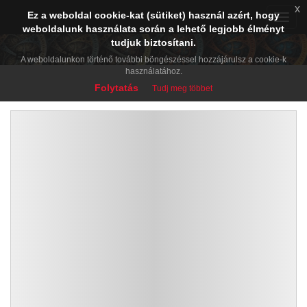
x
Ez a weboldal cookie-kat (sütiket) használ azért, hogy
Toggle
weboldalunk használata során a lehető legjobb élményt
naviga
tudjuk biztosítani.
BDK PréPost
A weboldalunkon történő további böngészéssel hozzájárulsz a cookie-k
használatához.
Folytatás
Tudj meg többet