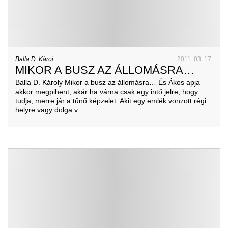
Balla D. Károj
2011. 03. 17.
MIKOR A BUSZ AZ ÁLLOMÁSRA…
Balla D. Károly Mikor a busz az állomásra… És Ákos apja
akkor megpihent, akár ha várna csak egy intő jelre, hogy
tudja, merre jár a tűnő képzelet. Akit egy emlék vonzott régi
helyre vagy dolga v…