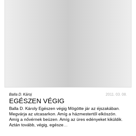
Balla D. Károj
2011. 03. 08.
EGÉSZEN VÉGIG
Balla D. Károly Egészen végig Mögötte jár az éjszakában.
Megvárja az utcasarkon. Amíg a házmestertől elköszön.
Amíg a nővérnek beüzen. Amíg az üres edényeket kiküldik.
Aztán tovább, végig, egésze…