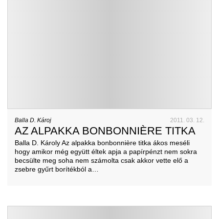
Balla D. Károj
2011. 03. 12.
AZ ALPAKKA BONBONNIÈRE TITKA
Balla D. Károly Az alpakka bonbonnière titka ákos meséli
hogy amikor még együtt éltek apja a papírpénzt nem sokra
becsülte meg soha nem számolta csak akkor vette elő a
zsebre gyűrt borítékból a…