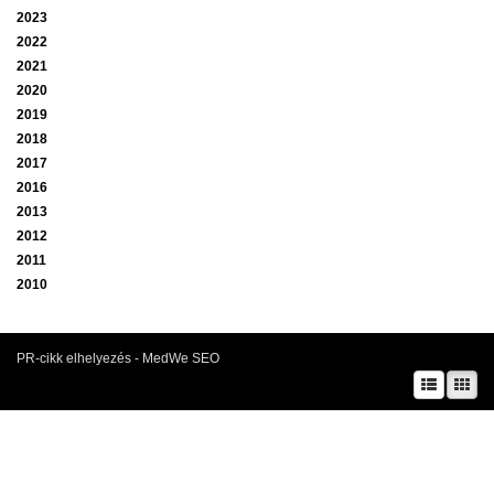
2023
2022
2021
2020
2019
2018
2017
2016
2013
2012
2011
2010
PR-cikk elhelyezés - MedWe SEO
A prae.hu művészeti portál és a Prae folyóirat kiadását, működését a Magyar