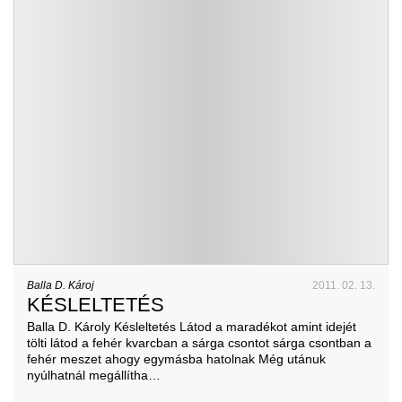
Balla D. Károj
2011. 02. 13.
KÉSLELTETÉS
Balla D. Károly Késleltetés Látod a maradékot amint idejét
tölti látod a fehér kvarcban a sárga csontot sárga csontban a
fehér meszet ahogy egymásba hatolnak Még utánuk
nyúlhatnál megállítha…