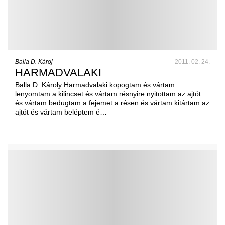
Balla D. Károj
2011. 02. 24.
HARMADVALAKI
Balla D. Károly Harmadvalaki kopogtam és vártam
lenyomtam a kilincset és vártam résnyire nyitottam az ajtót
és vártam bedugtam a fejemet a résen és vártam kitártam az
ajtót és vártam beléptem é…