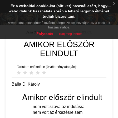
x
Ez a weboldal cookie-kat (sütiket) használ azért, hogy
Toggle
weboldalunk használata során a lehető legjobb élményt
naviga
tudjuk biztosítani.
BDK PréPost
A weboldalunkon történő további böngészéssel hozzájárulsz a cookie-k
használatához.
Balla D. Károj
2011. 03. 03.
Folytatás
Tudj meg többet
AMIKOR ELŐSZÖR
ELINDULT
Tartalom értékelése (0 vélemény alapján):
Balla D. Károly
Amikor először elindult
nem volt szava az indulásra
nem volt az érkezésre sem