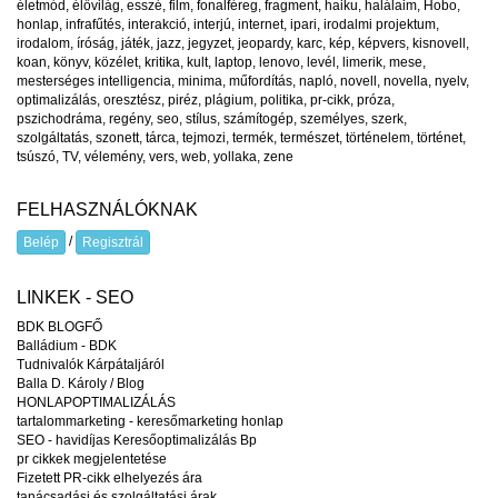
életmód
,
élővilág
,
esszé
,
film
,
fonalféreg
,
fragment
,
haiku
,
halálaim
,
Hobo
,
honlap
,
infrafűtés
,
interakció
,
interjú
,
internet
,
ipari
,
irodalmi projektum
,
irodalom
,
íróság
,
játék
,
jazz
,
jegyzet
,
jeopardy
,
karc
,
kép
,
képvers
,
kisnovell
,
koan
,
könyv
,
közélet
,
kritika
,
kult
,
laptop
,
lenovo
,
levél
,
limerik
,
mese
,
mesterséges intelligencia
,
minima
,
műfordítás
,
napló
,
novell
,
novella
,
nyelv
,
optimalizálás
,
oresztész
,
piréz
,
plágium
,
politika
,
pr-cikk
,
próza
,
pszichodráma
,
regény
,
seo
,
stílus
,
számítogép
,
személyes
,
szerk
,
szolgáltatás
,
szonett
,
tárca
,
tejmozi
,
termék
,
természet
,
történelem
,
történet
,
tsúszó
,
TV
,
vélemény
,
vers
,
web
,
yollaka
,
zene
FELHASZNÁLÓKNAK
/
Belép
Regisztrál
LINKEK - SEO
BDK BLOGFŐ
Balládium - BDK
Tudnivalók Kárpátaljáról
Balla D. Károly / Blog
HONLAPOPTIMALIZÁLÁS
tartalommarketing - keresőmarketing honlap
SEO - havidíjas Keresőoptimalizálás Bp
pr cikkek megjelentetése
Fizetett PR-cikk elhelyezés ára
tanácsadási és szolgáltatási árak