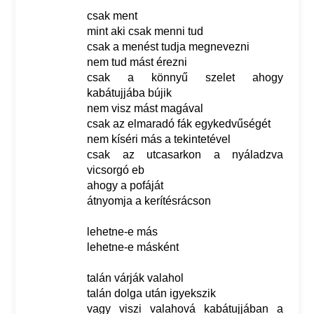
csak ment
mint aki csak menni tud
csak a menést tudja megnevezni
nem tud mást érezni
csak a könnyű szelet ahogy
kabátujjába bújik
nem visz mást magával
csak az elmaradó fák egykedvűségét
nem kíséri más a tekintetével
csak az utcasarkon a nyáladzva
vicsorgó eb
ahogy a pofáját
átnyomja a kerítésrácson
lehetne-e más
lehetne-e másként
talán várják valahol
talán dolga után igyekszik
vagy viszi valahová kabátujjában a