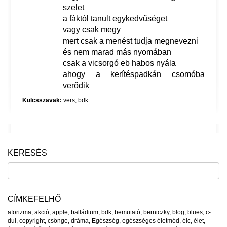
szelet
a fáktól tanult egykedvűséget
vagy csak megy
mert csak a menést tudja megnevezni
és nem marad más nyomában
csak a vicsorgó eb habos nyála
ahogy a kerítéspadkán csomóba
verődik
Kulcsszavak:
vers
,
bdk
KERESÉS
CÍMKEFELHŐ
aforizma
,
akció
,
apple
,
balládium
,
bdk
,
bemutató
,
berniczky
,
blog
,
blues
,
c-
dul
,
copyright
,
csönge
,
dráma
,
Egészség
,
egészséges életmód
,
élc
,
élet
,