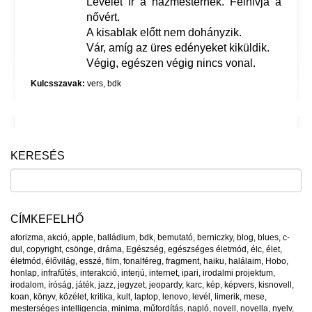
Levelet ír a házmesternek. Felhívja a
nővért.
A kisablak előtt nem dohányzik.
Vár, amíg az üres edényeket kiküldik.
Végig, egészen végig nincs vonal.
Kulcsszavak:
vers
,
bdk
KERESÉS
CÍMKEFELHŐ
aforizma
,
akció
,
apple
,
balládium
,
bdk
,
bemutató
,
berniczky
,
blog
,
blues
,
c-
dul
,
copyright
,
csönge
,
dráma
,
Egészség
,
egészséges életmód
,
élc
,
élet
,
életmód
,
élővilág
,
esszé
,
film
,
fonalféreg
,
fragment
,
haiku
,
halálaim
,
Hobo
,
honlap
,
infrafűtés
,
interakció
,
interjú
,
internet
,
ipari
,
irodalmi projektum
,
irodalom
,
íróság
,
játék
,
jazz
,
jegyzet
,
jeopardy
,
karc
,
kép
,
képvers
,
kisnovell
,
koan
,
könyv
,
közélet
,
kritika
,
kult
,
laptop
,
lenovo
,
levél
,
limerik
,
mese
,
mesterséges intelligencia
,
minima
,
műfordítás
,
napló
,
novell
,
novella
,
nyelv
,