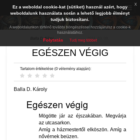
x
Ez a weboldal cookie-kat (sütiket) használ azért, hogy
Toggle
weboldalunk használata során a lehető legjobb élményt
naviga
tudjuk biztosítani.
BDK PréPost
A weboldalunkon történő további böngészéssel hozzájárulsz a cookie-k
használatához.
Balla D. Károj
2011. 03. 08.
Folytatás
Tudj meg többet
EGÉSZEN VÉGIG
Tartalom értékelése (0 vélemény alapján):
Balla D. Károly
Egészen végig
Mögötte jár az éjszakában. Megvárja
az utcasarkon.
Amíg a házmestertől elköszön. Amíg a
nővérnek beüzen.