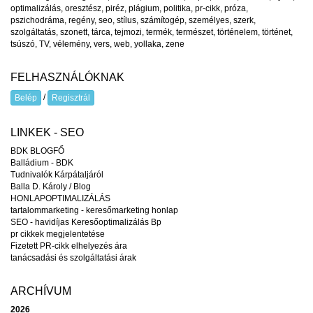
optimalizálás
,
oresztész
,
piréz
,
plágium
,
politika
,
pr-cikk
,
próza
,
pszichodráma
,
regény
,
seo
,
stílus
,
számítogép
,
személyes
,
szerk
,
szolgáltatás
,
szonett
,
tárca
,
tejmozi
,
termék
,
természet
,
történelem
,
történet
,
tsúszó
,
TV
,
vélemény
,
vers
,
web
,
yollaka
,
zene
FELHASZNÁLÓKNAK
/
Belép
Regisztrál
LINKEK - SEO
BDK BLOGFŐ
Balládium - BDK
Tudnivalók Kárpátaljáról
Balla D. Károly / Blog
HONLAPOPTIMALIZÁLÁS
tartalommarketing - keresőmarketing honlap
SEO - havidíjas Keresőoptimalizálás Bp
pr cikkek megjelentetése
Fizetett PR-cikk elhelyezés ára
tanácsadási és szolgáltatási árak
ARCHÍVUM
2026