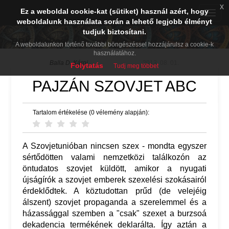
x
Ez a weboldal cookie-kat (sütiket) használ azért, hogy
Toggle
weboldalunk használata során a lehető legjobb élményt
naviga
tudjuk biztosítani.
BDK PréPost
A weboldalunkon történő további böngészéssel hozzájárulsz a cookie-k
használatához.
Balla D. Károj
2013. 08. 01.
Folytatás
Tudj meg többet
PAJZÁN SZOVJET ABC
Tartalom értékelése (0 vélemény alapján):
A Szovjetunióban nincsen szex - mondta egyszer
sértődötten valami nemzetközi találkozón az
öntudatos szovjet küldött, amikor a nyugati
újságírók a szovjet emberek szexelési szokásairól
érdeklődtek. A köztudottan prűd (de velejéig
álszent) szovjet propaganda a szerelemmel és a
házassággal szemben a "csak" szexet a burzsoá
dekadencia termékének deklarálta. Így aztán a