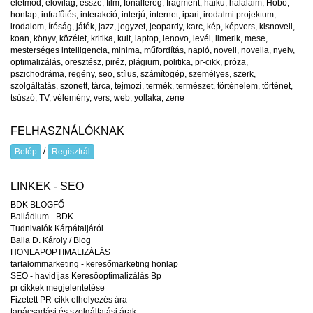
életmód
,
élővilág
,
esszé
,
film
,
fonalféreg
,
fragment
,
haiku
,
halálaim
,
Hobo
,
honlap
,
infrafűtés
,
interakció
,
interjú
,
internet
,
ipari
,
irodalmi projektum
,
irodalom
,
íróság
,
játék
,
jazz
,
jegyzet
,
jeopardy
,
karc
,
kép
,
képvers
,
kisnovell
,
koan
,
könyv
,
közélet
,
kritika
,
kult
,
laptop
,
lenovo
,
levél
,
limerik
,
mese
,
mesterséges intelligencia
,
minima
,
műfordítás
,
napló
,
novell
,
novella
,
nyelv
,
optimalizálás
,
oresztész
,
piréz
,
plágium
,
politika
,
pr-cikk
,
próza
,
pszichodráma
,
regény
,
seo
,
stílus
,
számítogép
,
személyes
,
szerk
,
szolgáltatás
,
szonett
,
tárca
,
tejmozi
,
termék
,
természet
,
történelem
,
történet
,
tsúszó
,
TV
,
vélemény
,
vers
,
web
,
yollaka
,
zene
FELHASZNÁLÓKNAK
/
Belép
Regisztrál
LINKEK - SEO
BDK BLOGFŐ
Balládium - BDK
Tudnivalók Kárpátaljáról
Balla D. Károly / Blog
HONLAPOPTIMALIZÁLÁS
tartalommarketing - keresőmarketing honlap
SEO - havidíjas Keresőoptimalizálás Bp
pr cikkek megjelentetése
Fizetett PR-cikk elhelyezés ára
tanácsadási és szolgáltatási árak