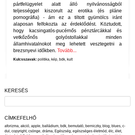
pártfelügyelet alatt álló nyilvánosságból
teljességgel kiszorult az erotika (és pláne
pornográfia) - ám ez a tiltott gyümölcs iránt
alaposan felfokozta az érdeklődést. Köztudott,
hogy kacsingatós-pucérnős pénztárcákkal és
vetkőzőnős golyóstollakkal minden
államhivatalnokot meg lehetett vesztegetni a
brezsnyevi időkben.
Tovább...
Kulcsszavak:
politika
,
kép
,
bdk
,
kult
KERESÉS
CÍMKEFELHŐ
aforizma
,
akció
,
apple
,
balládium
,
bdk
,
bemutató
,
berniczky
,
blog
,
blues
,
c-
dul
,
copyright
,
csönge
,
dráma
,
Egészség
,
egészséges életmód
,
élc
,
élet
,