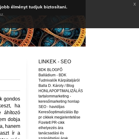
x
jobb élményt tudjuk biztosítani.
oz.
LINKEK - SEO
BDK BLOGFŐ
Balládium - BDK
Tudnivalók Kárpátaljáról
Balla D. Károly / Blog
HONLAPOPTIMALIZÁLÁS
tartalommarketing -
ek gondos
keresőmarketing honlap
keszt, ha
SEO - havidíjas
e áhítozó
Keresőoptimalizálás Bp
pr cikkek megjelentetése
nem dobja
Fizetett PR-cikk
ba, hanem
elhelyezés ára
aszt ír a
tanácsadási és
szolgáltatási árak