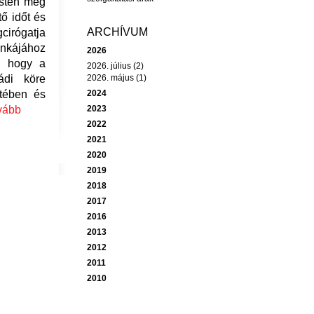
isten még
ő időt és
ARCHÍVUM
cirógatja
unkájához
2026
a, hogy a
2026. július (2)
ádi köre
2026. május (1)
itében és
2024
vább
2023
2022
2021
2020
2019
2018
2017
2016
2013
2012
2011
2010