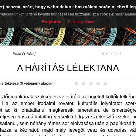
et) használ azért, hogy weboldalunk használata során a lehető leg
ŰVEK
NAPLÓ
RÓLAM ÍRTÁK
SZÁMTECH
PR-CIKK
weboldalunkon történő további böngészéssel hozzájárulsz a cookie-k használatáh
Folytatás
Tudj meg többet
Balla D. Károj
2013. 03. 01.
A HÁRÍTÁS LÉLEKTANA
 értékelése (0 vélemény alapján):
sztői munkának szükséges velejárója az önjelölt költők lelkén
 Ha az ember irodalmi rovatot, kulturális folyóiratot szer
et ad ki, óhatatlanul megkeresik ismeretlen, de ismertségr
teljesen használhatatlan verseikkel. Igazi szerkesztő ezeket 
satlanul, sem néhány rémes sor elolvasása után a papírkosár
lazza a kéziratot, majd mély levegőt vesz és udvarias vál