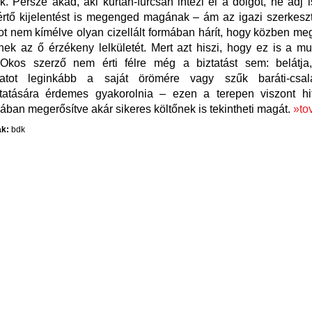
k. Persze akad, aki kurtán-furcsán intézi el a dolgot, ne adj 
értő kijelentést is megenged magának – ám az igazi szerkeszt
ot nem kímélve olyan cizellált formában hárít, hogy közben meg
nek az ő érzékeny lelkületét. Mert azt hiszi, hogy ez is a m
. Okos szerző nem érti félre még a biztatást sem: belátj
szatot leginkább a saját örömére vagy szűk baráti-csal
tatására érdemes gyakorolnia – ezen a terepen viszont h
ban megerősítve akár sikeres költőnek is tekintheti magát.
»to
k:
bdk