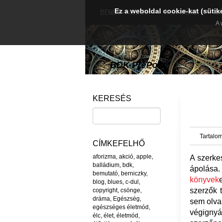
Ez a weboldal cookie-kat (sütik
BEMUTATKOZOM
ÍRÓI MŰHEJ
M
A 
BDK PréPost
KERESÉS
Tartalom
CÍMKEFELHŐ
aforizma
,
akció
,
apple
,
A szerke
balládium
,
bdk
,
ápolása.
bemutató
,
berniczky
,
könyvek
blog
,
blues
,
c-dul
,
szerzők 
copyright
,
csönge
,
dráma
,
Egészség
,
sem olva
egészséges életmód
,
végignyá
élc
,
élet
,
életmód
,