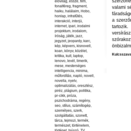
szerzőne
élővilág
,
esszé
,
film
,
fonalféreg
,
fragment
,
valami s
haiku
,
halálaim
,
Hobo
,
fáradság
honlap
,
infrafűtés
,
a szerző
interakció
,
interjú
,
internet
,
ipari
,
irodalmi
tartozik
projektum
,
irodalom
,
versírá
íróság
,
játék
,
jazz
,
szórakoz
jegyzet
,
jeopardy
,
karc
,
önbizalmá
kép
,
képvers
,
kisnovell
,
koan
,
könyv
,
közélet
,
Kulcsszava
kritika
,
kult
,
laptop
,
lenovo
,
levél
,
limerik
,
mese
,
mesterséges
intelligencia
,
minima
,
műfordítás
,
napló
,
novell
,
novella
,
nyelv
,
optimalizálás
,
oresztész
,
piréz
,
plágium
,
politika
,
pr-cikk
,
próza
,
pszichodráma
,
regény
,
seo
,
stílus
,
számítogép
,
személyes
,
szerk
,
szolgáltatás
,
szonett
,
tárca
,
tejmozi
,
termék
,
természet
,
történelem
,
történet
,
tsúszó
,
TV
,