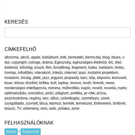
KERESÉS
CÍMKEFELHŐ
aforizma
,
akció
,
apple
,
balládium
,
bdk
,
bemutató
,
berniczky
,
blog
,
blues
,
c-
dul
,
copyright
,
csönge
,
dráma
,
Egészség
,
egészséges életmód
,
élc
,
élet
,
életmód
,
élővilág
,
esszé
,
film
,
fonalféreg
,
fragment
,
haiku
,
halálaim
,
Hobo
,
honlap
,
infrafűtés
,
interakció
,
interjú
,
internet
,
ipari
,
irodalmi projektum
,
irodalom
,
íróság
,
játék
,
jazz
,
jegyzet
,
jeopardy
,
karc
,
kép
,
képvers
,
kisnovell
,
koan
,
könyv
,
közélet
,
kritika
,
kult
,
laptop
,
lenovo
,
levél
,
limerik
,
mese
,
mesterséges intelligencia
,
minima
,
műfordítás
,
napló
,
novell
,
novella
,
nyelv
,
optimalizálás
,
oresztész
,
piréz
,
plágium
,
politika
,
pr-cikk
,
próza
,
pszichodráma
,
regény
,
seo
,
stílus
,
számítogép
,
személyes
,
szerk
,
szolgáltatás
,
szonett
,
tárca
,
tejmozi
,
termék
,
természet
,
történelem
,
történet
,
tsúszó
,
TV
,
vélemény
,
vers
,
web
,
yollaka
,
zene
FELHASZNÁLÓKNAK
/
Belép
Regisztrál