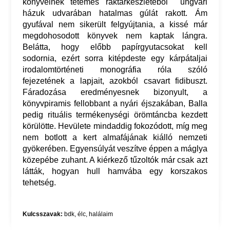
könyveinek tetemes raktárkészletéből ungvári
házuk udvarában hatalmas gúlát rakott. Ám
gyufával nem sikerült felgyújtania, a kissé már
megdohosodott könyvek nem kaptak lángra.
Belátta, hogy előbb papírgyutacsokat kell
sodornia, ezért sorra kitépdeste egy kárpátaljai
irodalomtörténeti monográfia róla szóló
fejezetének a lapjait, azokból csavart fidibuszt.
Fáradozása eredményesnek bizonyult, a
könyvpiramis fellobbant a nyári éjszakában, Balla
pedig rituális termékenységi örömtáncba kezdett
körülötte. Hevülete mindaddig fokozódott, míg meg
nem botlott a kert almafájának kiálló nemzeti
gyökerében. Egyensúlyát veszítve éppen a máglya
közepébe zuhant. A kiérkező tűzoltók már csak azt
látták, hogyan hull hamvába egy korszakos
tehetség.
Kulcsszavak:
bdk
,
élc
,
halálaim