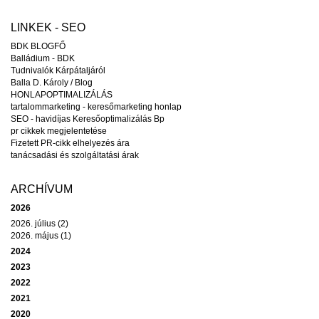
LINKEK - SEO
BDK BLOGFŐ
Balládium - BDK
Tudnivalók Kárpátaljáról
Balla D. Károly / Blog
HONLAPOPTIMALIZÁLÁS
tartalommarketing - keresőmarketing honlap
SEO - havidíjas Keresőoptimalizálás Bp
pr cikkek megjelentetése
Fizetett PR-cikk elhelyezés ára
tanácsadási és szolgáltatási árak
ARCHÍVUM
2026
2026. július (2)
2026. május (1)
2024
2023
2022
2021
2020