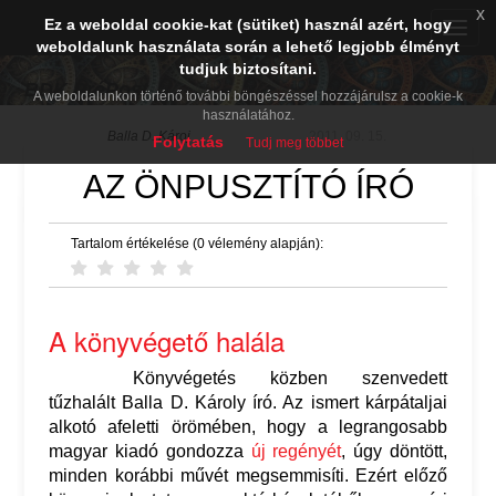
x
Ez a weboldal cookie-kat (sütiket) használ azért, hogy
Toggle
weboldalunk használata során a lehető legjobb élményt
naviga
tudjuk biztosítani.
BDK PréPost
A weboldalunkon történő további böngészéssel hozzájárulsz a cookie-k
használatához.
Balla D. Károj
2011. 09. 15.
Folytatás
Tudj meg többet
AZ ÖNPUSZTÍTÓ ÍRÓ
Tartalom értékelése (0 vélemény alapján):
A könyvégető halála
Könyvégetés közben szenvedett
tűzhalált Balla D. Károly író. Az ismert kárpátaljai
alkotó afeletti örömében, hogy a legrangosabb
magyar kiadó gondozza
új regényét
, úgy döntött,
minden korábbi művét megsemmisíti. Ezért előző