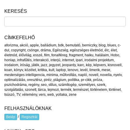
KERESÉS
CÍMKEFELHŐ
aforizma
,
akció
,
apple
,
balládium
,
bdk
,
bemutató
,
berniczky
,
blog
,
blues
,
c-
dul
,
copyright
,
csönge
,
dráma
,
Egészség
,
egészséges életmód
,
élc
,
élet
,
életmód
,
élővilág
,
esszé
,
film
,
fonalféreg
,
fragment
,
haiku
,
halálaim
,
Hobo
,
honlap
,
infrafűtés
,
interakció
,
interjú
,
internet
,
ipari
,
irodalmi projektum
,
irodalom
,
íróság
,
játék
,
jazz
,
jegyzet
,
jeopardy
,
karc
,
kép
,
képvers
,
kisnovell
,
koan
,
könyv
,
közélet
,
kritika
,
kult
,
laptop
,
lenovo
,
levél
,
limerik
,
mese
,
mesterséges intelligencia
,
minima
,
műfordítás
,
napló
,
novell
,
novella
,
nyelv
,
optimalizálás
,
oresztész
,
piréz
,
plágium
,
politika
,
pr-cikk
,
próza
,
pszichodráma
,
regény
,
seo
,
stílus
,
számítogép
,
személyes
,
szerk
,
szolgáltatás
,
szonett
,
tárca
,
tejmozi
,
termék
,
természet
,
történelem
,
történet
,
tsúszó
,
TV
,
vélemény
,
vers
,
web
,
yollaka
,
zene
FELHASZNÁLÓKNAK
/
Belép
Regisztrál