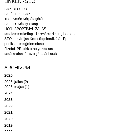
LINKEK - SEO
BDK BLOGFŐ
Balládium - BDK
Tudnivalók Kárpátaljáról
Balla D. Károly / Blog
HONLAPOPTIMALIZÁLÁS
tartalommarketing - keresőmarketing honlap
SEO - havidíjas Keresőoptimalizálás Bp
pr cikkek megjelentetése
Fizetett PR-cikk elhelyezés ára
tanácsadási és szolgáltatási árak
ARCHÍVUM
2026
2026. július (2)
2026. május (1)
2024
2023
2022
2021
2020
2019