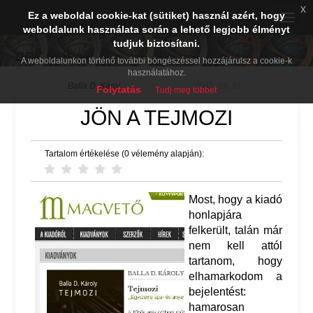
x
Ez a weboldal cookie-kat (sütiket) használ azért, hogy
Toggle
weboldalunk használata során a lehető legjobb élményt
naviga
tudjuk biztosítani.
BDK PréPost
A weboldalunkon történő további böngészéssel hozzájárulsz a cookie-k
használatához.
Balla D. Károj
2011. 08. 31.
Folytatás
Tudj meg többet
JÖN A TEJMOZI
Tartalom értékelése (0 vélemény alapján):
Most, hogy a kiadó
honlapjára
felkerült, talán már
nem kell attól
tartanom, hogy
elhamarkodom a
bejelentést:
hamarosan