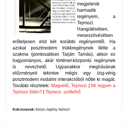
megjelenik
harmadik
regényem, a
Tejmozi.
Hangütésében,
meseszövésében
erőteljesen elüt két korábbi regényemtől. Ha
azokat posztmodern trükkregénynek ítélte a
szakma (pontosabban Tarján Tamás), akkor ez
hagyományos, akár történet-központú regénynek
is nevezhető. Ugyanakkor megírásának
előzményeit tekintve mégis egy ízig-vérig
posztmodern irodalmi interakcióból nőtte ki magát.
További részletek:
Magvető, Tejmozi
|
Mi legyen a
Tejmozi fülén?
|
Tejmozi, szófelhő
Kulcsszavak:
könyv
,
regény
,
tejmozi