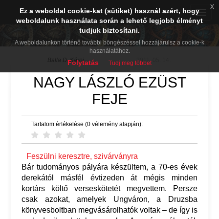
x
Ez a weboldal cookie-kat (sütiket) használ azért, hogy
Toggle
weboldalunk használata során a lehető legjobb élményt
naviga
tudjuk biztosítani.
BDK PréPost
A weboldalunkon történő további böngészéssel hozzájárulsz a cookie-k
használatához.
Balla D. Károj
2011. 05. 14.
Folytatás
Tudj meg többet
NAGY LÁSZLÓ EZÜST
FEJE
Tartalom értékelése (0 vélemény alapján):
Feszülni keresztre, szivárványra
Bár tudományos pályára készültem, a 70-es évek
derekától másfél évtizeden át mégis minden
kortárs költő verseskötetét megvettem. Persze
csak azokat, amelyek Ungváron, a Druzsba
könyvesboltban megvásárolhatók voltak – de így is