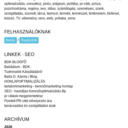
optimalizálás
,
oresztész
,
piréz
,
plágium
,
politika
,
pr-cikk
,
próza
,
pszichodráma
,
regény
,
seo
,
stílus
,
számítogép
,
személyes
,
szerk
,
szolgáltatás
,
szonett
,
tárca
,
tejmozi
,
termék
,
természet
,
történelem
,
történet
,
tsúszó
,
TV
,
vélemény
,
vers
,
web
,
yollaka
,
zene
FELHASZNÁLÓKNAK
/
Belép
Regisztrál
LINKEK - SEO
BDK BLOGFŐ
Balládium - BDK
Tudnivalók Kárpátaljáról
Balla D. Károly / Blog
HONLAPOPTIMALIZÁLÁS
tartalommarketing - keresőmarketing honlap
SEO - havidíjas Keresőoptimalizálás Bp
pr cikkek megjelentetése
Fizetett PR-cikk elhelyezés ára
tanácsadási és szolgáltatási árak
ARCHÍVUM
2026