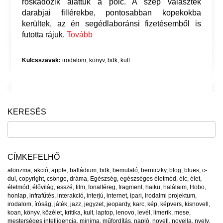
roskadozik alattuk a polc. A szép választék
darabjai fillérekbe, pontosabban kopekokba
kerültek, az én segédlaboránsi fizetésemből is
futotta rájuk.
Tovább
Kulcsszavak:
irodalom
,
könyv
,
bdk
,
kult
KERESÉS
CÍMKEFELHŐ
aforizma
,
akció
,
apple
,
balládium
,
bdk
,
bemutató
,
berniczky
,
blog
,
blues
,
c-
dul
,
copyright
,
csönge
,
dráma
,
Egészség
,
egészséges életmód
,
élc
,
élet
,
életmód
,
élővilág
,
esszé
,
film
,
fonalféreg
,
fragment
,
haiku
,
halálaim
,
Hobo
,
honlap
,
infrafűtés
,
interakció
,
interjú
,
internet
,
ipari
,
irodalmi projektum
,
irodalom
,
íróság
,
játék
,
jazz
,
jegyzet
,
jeopardy
,
karc
,
kép
,
képvers
,
kisnovell
,
koan
,
könyv
,
közélet
,
kritika
,
kult
,
laptop
,
lenovo
,
levél
,
limerik
,
mese
,
mesterséges intelligencia
,
minima
,
műfordítás
,
napló
,
novell
,
novella
,
nyelv
,