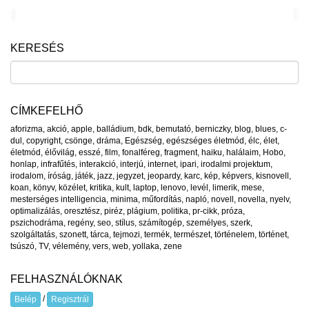
KERESÉS
CÍMKEFELHŐ
aforizma
,
akció
,
apple
,
balládium
,
bdk
,
bemutató
,
berniczky
,
blog
,
blues
,
c-
dul
,
copyright
,
csönge
,
dráma
,
Egészség
,
egészséges életmód
,
élc
,
élet
,
életmód
,
élővilág
,
esszé
,
film
,
fonalféreg
,
fragment
,
haiku
,
halálaim
,
Hobo
,
honlap
,
infrafűtés
,
interakció
,
interjú
,
internet
,
ipari
,
irodalmi projektum
,
irodalom
,
íróság
,
játék
,
jazz
,
jegyzet
,
jeopardy
,
karc
,
kép
,
képvers
,
kisnovell
,
koan
,
könyv
,
közélet
,
kritika
,
kult
,
laptop
,
lenovo
,
levél
,
limerik
,
mese
,
mesterséges intelligencia
,
minima
,
műfordítás
,
napló
,
novell
,
novella
,
nyelv
,
optimalizálás
,
oresztész
,
piréz
,
plágium
,
politika
,
pr-cikk
,
próza
,
pszichodráma
,
regény
,
seo
,
stílus
,
számítogép
,
személyes
,
szerk
,
szolgáltatás
,
szonett
,
tárca
,
tejmozi
,
termék
,
természet
,
történelem
,
történet
,
tsúszó
,
TV
,
vélemény
,
vers
,
web
,
yollaka
,
zene
FELHASZNÁLÓKNAK
/
Belép
Regisztrál