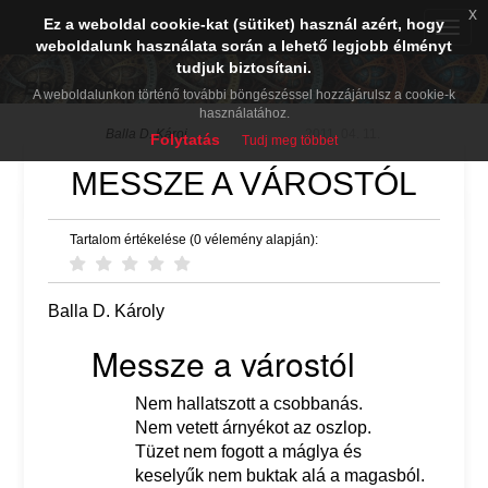
x
Ez a weboldal cookie-kat (sütiket) használ azért, hogy
Toggle
weboldalunk használata során a lehető legjobb élményt
naviga
tudjuk biztosítani.
BDK PréPost
A weboldalunkon történő további böngészéssel hozzájárulsz a cookie-k
használatához.
Balla D. Károj
2011. 04. 11.
Folytatás
Tudj meg többet
MESSZE A VÁROSTÓL
Tartalom értékelése (0 vélemény alapján):
Balla D. Károly
Messze a várostól
Nem hallatszott a csobbanás.
Nem vetett árnyékot az oszlop.
Tüzet nem fogott a máglya és
keselyűk nem buktak alá a magasból.