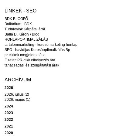
LINKEK - SEO
BDK BLOGFŐ
Balládium - BDK
Tudnivalók Kárpátaljáról
Balla D. Károly / Blog
HONLAPOPTIMALIZÁLÁS
tartalommarketing - keresőmarketing honlap
SEO - havidíjas Keresőoptimalizálás Bp
pr cikkek megjelentetése
Fizetett PR-cikk elhelyezés ára
tanácsadási és szolgáltatási árak
ARCHÍVUM
2026
2026. július (2)
2026. május (1)
2024
2023
2022
2021
2020