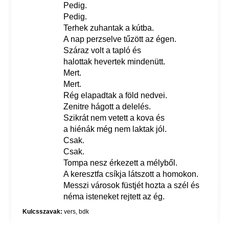
Pedig.
Pedig.
Terhek zuhantak a kútba.
A nap perzselve tűzött az égen.
Száraz volt a tapló és
halottak hevertek mindenütt.
Mert.
Mert.
Rég elapadtak a föld nedvei.
Zenitre hágott a delelés.
Szikrát nem vetett a kova és
a hiénák még nem laktak jól.
Csak.
Csak.
Tompa nesz érkezett a mélyből.
A keresztfa csíkja látszott a homokon.
Messzi városok füstjét hozta a szél és
néma isteneket rejtett az ég.
Kulcsszavak:
vers
,
bdk