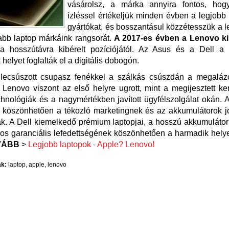
vásárolsz, a márka annyira fontos, hog
ízléssel értékeljük minden évben a legjobb
gyártókat, és bosszantásul közzétesszük a l
abb laptop márkáink rangsorát.
A 2017-es évben a Lenovo ki
 hosszútávra kibérelt pozíciójától. Az Asus és a Dell a
helyet foglalták el a digitális dobogón.
lecsúszott csupasz fenékkel a szálkás csúszdán a megaláz
a Lenovo viszont az első helyre ugrott, mint a megijesztett ke
echnológiák és a nagymértékben javított ügyfélszolgálat okán. 
 köszönhetően a tékozló marketingnek és az akkumulátorok jó
k. A Dell kiemelkedő prémium laptopjai, a hosszú akkumuláto
os garanciális lefedettségének köszönhetően a harmadik helyet
VÁBB
>
Legjobb laptopok - Apple? Lenovo!
k:
laptop
,
apple
,
lenovo