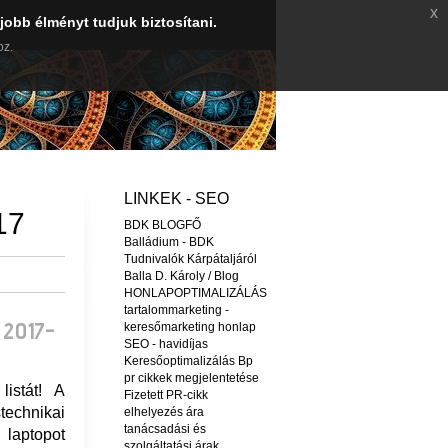
x
jobb élményt tudjuk biztosítani.
oz.
LINKEK - SEO
17
BDK BLOGFŐ
Balládium - BDK
Tudnivalók Kárpátaljáról
Balla D. Károly / Blog
HONLAPOPTIMALIZÁLÁS
tartalommarketing -
2017-
keresőmarketing honlap
SEO - havidíjas
Keresőoptimalizálás Bp
pr cikkek megjelentetése
istát! A
Fizetett PR-cikk
technikai
elhelyezés ára
tanácsadási és
 laptopot
szolgáltatási árak