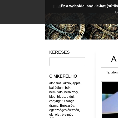
Ez a weboldal cookie-kat (sütik
BEMUTATKOZOM
ÍRÓI MŰHEJ
M
A 
BDK PréPost
KERESÉS
A
Tartalom
CÍMKEFELHŐ
aforizma
,
akció
,
apple
,
balládium
,
bdk
,
bemutató
,
berniczky
,
blog
,
blues
,
c-dul
,
copyright
,
csönge
,
dráma
,
Egészség
,
egészséges életmód
,
élc
,
élet
,
életmód
,