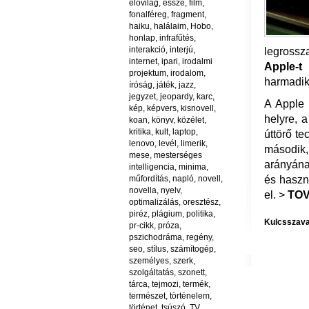
élővilág
,
esszé
,
film
,
fonalféreg
,
fragment
,
haiku
,
halálaim
,
Hobo
,
honlap
,
infrafűtés
,
interakció
,
interjú
,
legrossz
internet
,
ipari
,
irodalmi
Apple-t
a
projektum
,
irodalom
,
harmadik 
íróság
,
játék
,
jazz
,
jegyzet
,
jeopardy
,
karc
,
A Apple 
kép
,
képvers
,
kisnovell
,
helyre, 
koan
,
könyv
,
közélet
,
kritika
,
kult
,
laptop
,
úttörő t
lenovo
,
levél
,
limerik
,
második,
mese
,
mesterséges
arányána
intelligencia
,
minima
,
műfordítás
,
napló
,
novell
,
és haszn
novella
,
nyelv
,
el. >
TO
optimalizálás
,
oresztész
,
piréz
,
plágium
,
politika
,
Kulcsszava
pr-cikk
,
próza
,
pszichodráma
,
regény
,
seo
,
stílus
,
számítogép
,
személyes
,
szerk
,
szolgáltatás
,
szonett
,
tárca
,
tejmozi
,
termék
,
természet
,
történelem
,
történet
,
tsúszó
,
TV
,