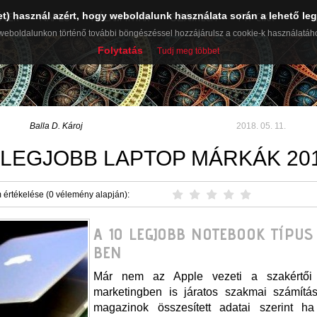
et) használ azért, hogy weboldalunk használata során a lehető leg
ŰVEK
NAPLÓ
RÓLAM ÍRTÁK
SZÁMTECH
PR-CIKK
weboldalunkon történő további böngészéssel hozzájárulsz a cookie-k használatáh
Folytatás
Tudj meg többet
Balla D. Károj
2018. 05. 11.
 LEGJOBB LAPTOP MÁRKÁK 20
 értékelése (0 vélemény alapján):
A 10 LEGJOBB NOTEBOOK TÍPUS 
BEN
Már nem az Apple vezeti a szakértői l
marketingben is járatos szakmai számítás
magazinok összesített adatai szerint ha