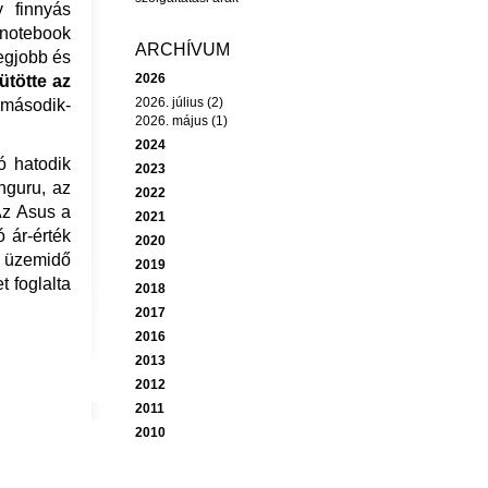
y finnyás
 notebook
ARCHÍVUM
egjobb és
2026
ütötte az
2026. július (2)
 második-
2026. május (1)
2024
ó hatodik
2023
nguru, az
2022
Az Asus a
2021
 ár-érték
2020
r üzemidő
2019
 foglalta
2018
2017
2016
2013
2012
2011
2010