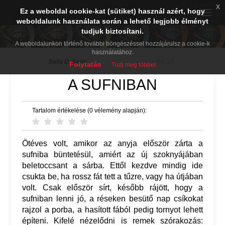
x
Ez a weboldal cookie-kat (sütiket) használ azért, hogy
Toggle
weboldalunk használata során a lehető legjobb élményt
naviga
tudjuk biztosítani.
BDK PréPost
A weboldalunkon történő további böngészéssel hozzájárulsz a cookie-k
használatához.
Balla D. Károj
2012. 08. 24.
Folytatás
Tudj meg többet
A SUFNIBAN
Tartalom értékelése (0 vélemény alapján):
Ötéves volt, amikor az anyja először zárta a
sufniba büntetésül, amiért az új szoknyájában
beletoccsant a sárba. Ettől kezdve mindig ide
csukta be, ha rossz fát tett a tűzre, vagy ha útjában
volt. Csak először sírt, később rájött, hogy a
sufniban lenni jó, a réseken besütő nap csíkokat
rajzol a porba, a hasított fából pedig tornyot lehett
építeni. Kifelé nézelődni is remek szórakozás: