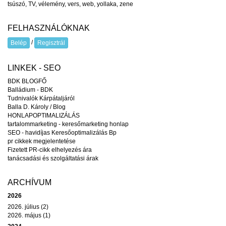
tsúszó
,
TV
,
vélemény
,
vers
,
web
,
yollaka
,
zene
FELHASZNÁLÓKNAK
/
Belép
Regisztrál
LINKEK - SEO
BDK BLOGFŐ
Balládium - BDK
Tudnivalók Kárpátaljáról
Balla D. Károly / Blog
HONLAPOPTIMALIZÁLÁS
tartalommarketing - keresőmarketing honlap
SEO - havidíjas Keresőoptimalizálás Bp
pr cikkek megjelentetése
Fizetett PR-cikk elhelyezés ára
tanácsadási és szolgáltatási árak
ARCHÍVUM
2026
2026. július (2)
2026. május (1)