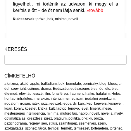
figyelheti, mi történik az udvaron, ki megy el a
kerítés előtt – de őt nem látja senki.
»tovább
Kulcsszavak:
próza
,
bdk
,
minima
,
novell
KERESÉS
CÍMKEFELHŐ
aforizma
,
akció
,
apple
,
balládium
,
bdk
,
bemutató
,
berniczky
,
blog
,
blues
,
c-
dul
,
copyright
,
csönge
,
dráma
,
Egészség
,
egészséges életmód
,
élc
,
élet
,
életmód
,
élővilág
,
esszé
,
film
,
fonalféreg
,
fragment
,
haiku
,
halálaim
,
Hobo
,
honlap
,
infrafűtés
,
interakció
,
interjú
,
internet
,
ipari
,
irodalmi projektum
,
irodalom
,
íróság
,
játék
,
jazz
,
jegyzet
,
jeopardy
,
karc
,
kép
,
képvers
,
kisnovell
,
koan
,
könyv
,
közélet
,
kritika
,
kult
,
laptop
,
lenovo
,
levél
,
limerik
,
mese
,
mesterséges intelligencia
,
minima
,
műfordítás
,
napló
,
novell
,
novella
,
nyelv
,
optimalizálás
,
oresztész
,
piréz
,
plágium
,
politika
,
pr-cikk
,
próza
,
pszichodráma
,
regény
,
seo
,
stílus
,
számítogép
,
személyes
,
szerk
,
szolgáltatás
,
szonett
,
tárca
,
tejmozi
,
termék
,
természet
,
történelem
,
történet
,