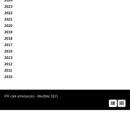
2024
2023
2022
2021
2020
2019
2018
2017
2016
2013
2012
2011
2010
PR-cikk elhelyezés - MedWe SEO
A prae.hu művészeti portál és a Prae folyóirat kiadását, működését a Magyar