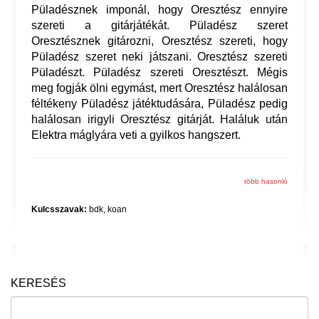
Püladésznek imponál, hogy Oresztész ennyire
szereti a gitárjátékát. Püladész szeret
Oresztésznek gitározni, Oresztész szereti, hogy
Püladész szeret neki játszani. Oresztész szereti
Püladészt. Püladész szereti Oresztészt. Mégis
meg fogják ölni egymást, mert Oresztész halálosan
féltékeny Püladész játéktudására, Püladész pedig
halálosan irigyli Oresztész gitárját. Haláluk után
Elektra máglyára veti a gyilkos hangszert.
több hasonló
Kulcsszavak:
bdk
,
koan
KERESÉS