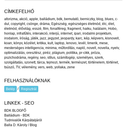
CÍMKEFELHŐ
aforizma
,
akció
,
apple
,
balládium
,
bdk
,
bemutató
,
berniczky
,
blog
,
blues
,
c-
dul
,
copyright
,
csönge
,
dráma
,
Egészség
,
egészséges életmód
,
élc
,
élet
,
életmód
,
élővilág
,
esszé
,
film
,
fonalféreg
,
fragment
,
haiku
,
halálaim
,
Hobo
,
honlap
,
infrafűtés
,
interakció
,
interjú
,
internet
,
ipari
,
irodalmi projektum
,
irodalom
,
íróság
,
játék
,
jazz
,
jegyzet
,
jeopardy
,
karc
,
kép
,
képvers
,
kisnovell
,
koan
,
könyv
,
közélet
,
kritika
,
kult
,
laptop
,
lenovo
,
levél
,
limerik
,
mese
,
mesterséges intelligencia
,
minima
,
műfordítás
,
napló
,
novell
,
novella
,
nyelv
,
optimalizálás
,
oresztész
,
piréz
,
plágium
,
politika
,
pr-cikk
,
próza
,
pszichodráma
,
regény
,
seo
,
stílus
,
számítogép
,
személyes
,
szerk
,
szolgáltatás
,
szonett
,
tárca
,
tejmozi
,
termék
,
természet
,
történelem
,
történet
,
tsúszó
,
TV
,
vélemény
,
vers
,
web
,
yollaka
,
zene
FELHASZNÁLÓKNAK
/
Belép
Regisztrál
LINKEK - SEO
BDK BLOGFŐ
Balládium - BDK
Tudnivalók Kárpátaljáról
Balla D. Károly / Blog