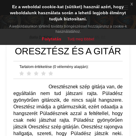
x
Ez a weboldal cookie-kat (sütiket) használ azért, hogy
Toggle
weboldalunk használata során a lehető legjobb élményt
naviga
tudjuk biztosítani.
BDK PréPost
A weboldalunkon történő további böngészéssel hozzájárulsz a cookie-k
használatához.
Balla D. Károj
2012. 05. 02.
Folytatás
Tudj meg többet
ORESZTÉSZ ÉS A GITÁR
Tartalom értékelése (0 vélemény alapján):
Oresztésznek szép gitárja van, de
egyáltalán nem tud játszani rajta. Püladész
gyönyörűen gitározik, de nincs saját hangszere.
Oresztész imádja a gitármuzsikát, ezért odaadja a
hangszerét Püladésznek azzal a feltétellel, hogy
csak neki játszhat rajta. Püladész gyönyörűen
játszik Oresztész szép gitárján. Oresztész rajongva
hallgatja, szereti, hogy Püladész játszik neki.