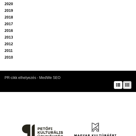
2020
2019
2018
2017
2016
2013
2012
2011
2010
PR-cikk elhelyezés - MedWe SEO
A prae.hu művészeti portál és a Prae folyóirat kiadását, működését a Magyar
Kultúráért Alapítvány – Petőfi Kulturális Ügynökség – támogatja.