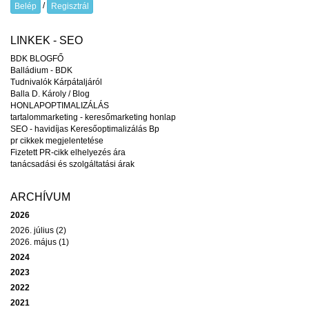
/
Belép
Regisztrál
LINKEK - SEO
BDK BLOGFŐ
Balládium - BDK
Tudnivalók Kárpátaljáról
Balla D. Károly / Blog
HONLAPOPTIMALIZÁLÁS
tartalommarketing - keresőmarketing honlap
SEO - havidíjas Keresőoptimalizálás Bp
pr cikkek megjelentetése
Fizetett PR-cikk elhelyezés ára
tanácsadási és szolgáltatási árak
ARCHÍVUM
2026
2026. július (2)
2026. május (1)
2024
2023
2022
2021