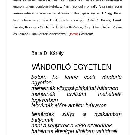
épüljön: „nem gondolni kollektív, /nem gondolni privát”. A citátum sorai
természetesen szabadon variálhatóak voltak, így a fejezet H. Nagy Péter
bevezetőszövege után Ladik Katalin esszéjét, Balla D. Károly, Barak
László, Kemenes Génfi László, Németh Zoltán, Papp Tibor, Szászi Zoltán
és Telmah Cima verseit tartalmazza.” (
forrás
) Versem:
Balla D. Károly
VÁNDORLÓ EGYETLEN
botom ha lenne csak vándorló
egyetlen
mehetnék világgá plakáttal hátamon
mehetnék civilként mehetnék
fegyverben
lebuknék előre amikor hátravon
temérdek súlya a nyakamban
batyunak
ahol a kenyerek olvadó szalonnák
hatalmas éhséget titokban vajúdnak