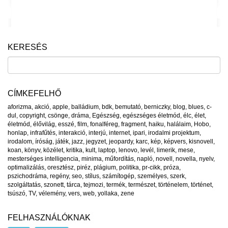
KERESÉS
CÍMKEFELHŐ
aforizma
,
akció
,
apple
,
balládium
,
bdk
,
bemutató
,
berniczky
,
blog
,
blues
,
c-
dul
,
copyright
,
csönge
,
dráma
,
Egészség
,
egészséges életmód
,
élc
,
élet
,
életmód
,
élővilág
,
esszé
,
film
,
fonalféreg
,
fragment
,
haiku
,
halálaim
,
Hobo
,
honlap
,
infrafűtés
,
interakció
,
interjú
,
internet
,
ipari
,
irodalmi projektum
,
irodalom
,
íróság
,
játék
,
jazz
,
jegyzet
,
jeopardy
,
karc
,
kép
,
képvers
,
kisnovell
,
koan
,
könyv
,
közélet
,
kritika
,
kult
,
laptop
,
lenovo
,
levél
,
limerik
,
mese
,
mesterséges intelligencia
,
minima
,
műfordítás
,
napló
,
novell
,
novella
,
nyelv
,
optimalizálás
,
oresztész
,
piréz
,
plágium
,
politika
,
pr-cikk
,
próza
,
pszichodráma
,
regény
,
seo
,
stílus
,
számítogép
,
személyes
,
szerk
,
szolgáltatás
,
szonett
,
tárca
,
tejmozi
,
termék
,
természet
,
történelem
,
történet
,
tsúszó
,
TV
,
vélemény
,
vers
,
web
,
yollaka
,
zene
FELHASZNÁLÓKNAK