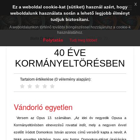
x
Ez a weboldal cookie-kat (sütiket) használ azért, hogy
Toggle
weboldalunk használata során a lehető legjobb élményt
naviga
tudjuk biztosítani.
BDK PréPost
A weboldalunkon történő további böngészéssel hozzájárulsz a cookie-k
használatához.
Balla D. Károj
2011. 09. 22.
Folytatás
Tudj meg többet
40 ÉVE
KORMÁNYELTÖRÉSBEN
Tartalom értékelése (0 vélemény alapján):
Vándorló egyetlen
Versem az Opus 13. számában. „Az idei év negyedik Opusa a
Kormányeltörésben elnevezésű rovattal indít, mely a negyven évvel
ezelőtt íródott Domonkos István azonos című verséről kapta a nevét. A
blokk egyetlen kikötése, hogy egy fontos Domonkos-idézet újraírására