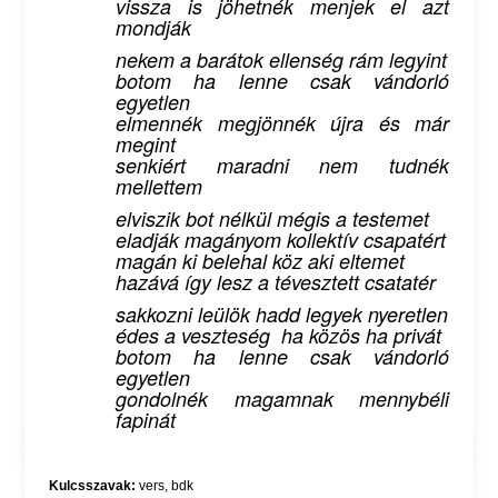
vissza is jöhetnék menjek el azt
mondják
nekem a barátok ellenség rám legyint
botom ha lenne csak vándorló
egyetlen
elmennék megjönnék újra és már
megint
senkiért maradni nem tudnék
mellettem
elviszik bot nélkül mégis a testemet
eladják magányom kollektív csapatért
magán ki belehal köz aki eltemet
hazává így lesz a tévesztett csatatér
sakkozni leülök hadd legyek nyeretlen
édes a veszteség ha közös ha privát
botom ha lenne csak vándorló
egyetlen
gondolnék magamnak mennybéli
fapinát
Kulcsszavak:
vers
,
bdk