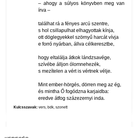
– ahogy a súlyos könyvben meg van
írva –
találhat rá a fényes arcú szentre,
s hol csillapulhat elhagyottak kínja,
ott döglegyekkel szörnyű harcát vívja
e forró nyárban, állva célkeresztbe,
hogy eltalálja átkok lándzsavége,
szívébe álljon ólomnehezék,
s mezítelen a vért is vértnek vélje.
Mint ember-hörgés, dörren meg az ég,
és mintha Ő fogódzna karjaidba:
eredve átfog százezernyi inda.
Kulcsszavak:
vers
,
bdk
,
szonett