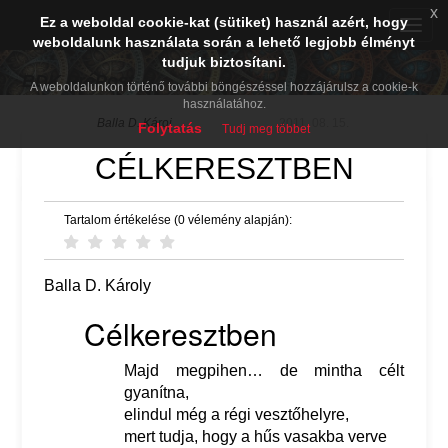
x
Ez a weboldal cookie-kat (sütiket) használ azért, hogy
Toggle
weboldalunk használata során a lehető legjobb élményt
naviga
tudjuk biztosítani.
BDK PréPost
A weboldalunkon történő további böngészéssel hozzájárulsz a cookie-k
használatához.
Balla D. Károj
2011. 08. 15.
Folytatás
Tudj meg többet
CÉLKERESZTBEN
Tartalom értékelése (0 vélemény alapján):
Balla D. Károly
Célkeresztben
Majd megpihen… de mintha célt
gyanítna,
elindul még a régi vesztőhelyre,
mert tudja, hogy a hűs vasakba verve