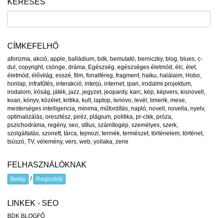
KERESÉS
CÍMKEFELHŐ
aforizma
,
akció
,
apple
,
balládium
,
bdk
,
bemutató
,
berniczky
,
blog
,
blues
,
c-
dul
,
copyright
,
csönge
,
dráma
,
Egészség
,
egészséges életmód
,
élc
,
élet
,
életmód
,
élővilág
,
esszé
,
film
,
fonalféreg
,
fragment
,
haiku
,
halálaim
,
Hobo
,
honlap
,
infrafűtés
,
interakció
,
interjú
,
internet
,
ipari
,
irodalmi projektum
,
irodalom
,
íróság
,
játék
,
jazz
,
jegyzet
,
jeopardy
,
karc
,
kép
,
képvers
,
kisnovell
,
koan
,
könyv
,
közélet
,
kritika
,
kult
,
laptop
,
lenovo
,
levél
,
limerik
,
mese
,
mesterséges intelligencia
,
minima
,
műfordítás
,
napló
,
novell
,
novella
,
nyelv
,
optimalizálás
,
oresztész
,
piréz
,
plágium
,
politika
,
pr-cikk
,
próza
,
pszichodráma
,
regény
,
seo
,
stílus
,
számítogép
,
személyes
,
szerk
,
szolgáltatás
,
szonett
,
tárca
,
tejmozi
,
termék
,
természet
,
történelem
,
történet
,
tsúszó
,
TV
,
vélemény
,
vers
,
web
,
yollaka
,
zene
FELHASZNÁLÓKNAK
/
Belép
Regisztrál
LINKEK - SEO
BDK BLOGFŐ