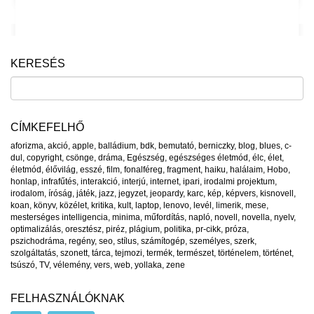
KERESÉS
CÍMKEFELHŐ
aforizma
,
akció
,
apple
,
balládium
,
bdk
,
bemutató
,
berniczky
,
blog
,
blues
,
c-
dul
,
copyright
,
csönge
,
dráma
,
Egészség
,
egészséges életmód
,
élc
,
élet
,
életmód
,
élővilág
,
esszé
,
film
,
fonalféreg
,
fragment
,
haiku
,
halálaim
,
Hobo
,
honlap
,
infrafűtés
,
interakció
,
interjú
,
internet
,
ipari
,
irodalmi projektum
,
irodalom
,
íróság
,
játék
,
jazz
,
jegyzet
,
jeopardy
,
karc
,
kép
,
képvers
,
kisnovell
,
koan
,
könyv
,
közélet
,
kritika
,
kult
,
laptop
,
lenovo
,
levél
,
limerik
,
mese
,
mesterséges intelligencia
,
minima
,
műfordítás
,
napló
,
novell
,
novella
,
nyelv
,
optimalizálás
,
oresztész
,
piréz
,
plágium
,
politika
,
pr-cikk
,
próza
,
pszichodráma
,
regény
,
seo
,
stílus
,
számítogép
,
személyes
,
szerk
,
szolgáltatás
,
szonett
,
tárca
,
tejmozi
,
termék
,
természet
,
történelem
,
történet
,
tsúszó
,
TV
,
vélemény
,
vers
,
web
,
yollaka
,
zene
FELHASZNÁLÓKNAK