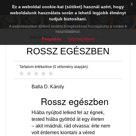
x
Ez a weboldal cookie-kat (sütiket) használ azért, hogy
Toggle
weboldalunk használata során a lehető legjobb élményt
naviga
tudjuk biztosítani.
BDK PréPost
A weboldalunkon történő további böngészéssel hozzájárulsz a cookie-k
használatához.
Balla D. Károj
2011. 07. 12.
Folytatás
Tudj meg többet
ROSSZ EGÉSZBEN
Tartalom értékelése (0 vélemény alapján):
Balla D. Károly
Rossz egészben
Hiába nyújtod lelked fel az égnek,
tested hiába gyötröd át egy életen
– akit imádnál, rád olvassa: érte nem
volt érdemes kiontani a véred