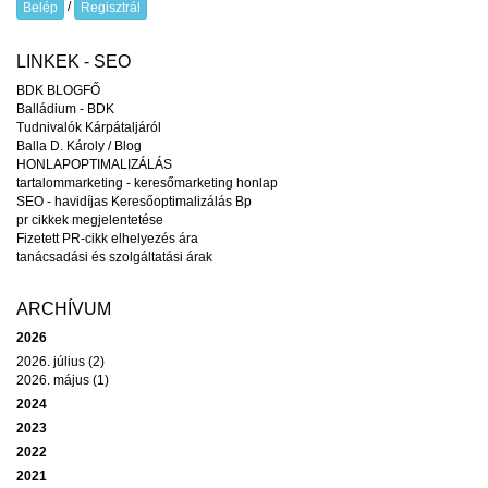
/
Belép
Regisztrál
LINKEK - SEO
BDK BLOGFŐ
Balládium - BDK
Tudnivalók Kárpátaljáról
Balla D. Károly / Blog
HONLAPOPTIMALIZÁLÁS
tartalommarketing - keresőmarketing honlap
SEO - havidíjas Keresőoptimalizálás Bp
pr cikkek megjelentetése
Fizetett PR-cikk elhelyezés ára
tanácsadási és szolgáltatási árak
ARCHÍVUM
2026
2026. július (2)
2026. május (1)
2024
2023
2022
2021