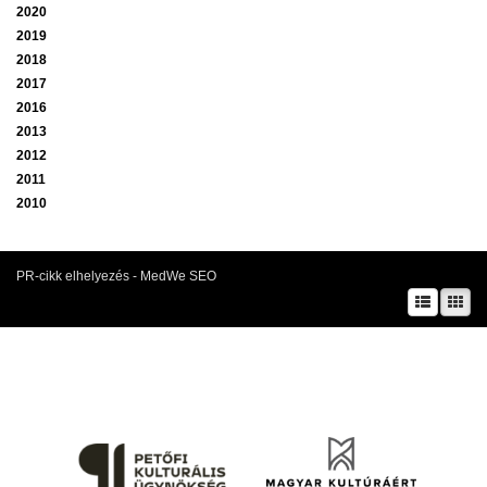
2020
2019
2018
2017
2016
2013
2012
2011
2010
PR-cikk elhelyezés - MedWe SEO
A prae.hu művészeti portál és a Prae folyóirat kiadását, működését a Magyar
Kultúráért Alapítvány – Petőfi Kulturális Ügynökség – támogatja.