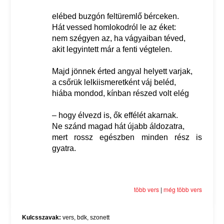
elébed buzgón feltüremlő bérceken.
Hát vessed homlokodról le az éket:
nem szégyen az, ha vágyaiban téved,
akit legyintett már a fenti végtelen.
Majd jönnek érted angyal helyett varjak,
a csőrük lelkiismeretként váj beléd,
hiába mondod, kínban részed volt elég
– hogy élvezd is, ők effélét akarnak.
Ne szánd magad hát újabb áldozatra,
mert rossz egészben minden rész is
gyatra.
több vers
|
még több vers
Kulcsszavak:
vers
,
bdk
,
szonett