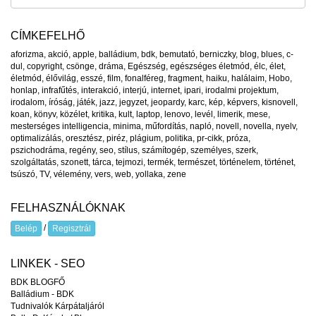
CÍMKEFELHŐ
aforizma
,
akció
,
apple
,
balládium
,
bdk
,
bemutató
,
berniczky
,
blog
,
blues
,
c-
dul
,
copyright
,
csönge
,
dráma
,
Egészség
,
egészséges életmód
,
élc
,
élet
,
életmód
,
élővilág
,
esszé
,
film
,
fonalféreg
,
fragment
,
haiku
,
halálaim
,
Hobo
,
honlap
,
infrafűtés
,
interakció
,
interjú
,
internet
,
ipari
,
irodalmi projektum
,
irodalom
,
íróság
,
játék
,
jazz
,
jegyzet
,
jeopardy
,
karc
,
kép
,
képvers
,
kisnovell
,
koan
,
könyv
,
közélet
,
kritika
,
kult
,
laptop
,
lenovo
,
levél
,
limerik
,
mese
,
mesterséges intelligencia
,
minima
,
műfordítás
,
napló
,
novell
,
novella
,
nyelv
,
optimalizálás
,
oresztész
,
piréz
,
plágium
,
politika
,
pr-cikk
,
próza
,
pszichodráma
,
regény
,
seo
,
stílus
,
számítogép
,
személyes
,
szerk
,
szolgáltatás
,
szonett
,
tárca
,
tejmozi
,
termék
,
természet
,
történelem
,
történet
,
tsúszó
,
TV
,
vélemény
,
vers
,
web
,
yollaka
,
zene
FELHASZNÁLÓKNAK
/
Belép
Regisztrál
LINKEK - SEO
BDK BLOGFŐ
Balládium - BDK
Tudnivalók Kárpátaljáról