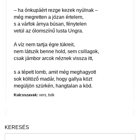
– ha ónkupáért rezge kezek nyúlnak –
még megretten a józan értelem,
s a várfok árnya búsan, fénytelen
vetül az ólomszínű lusta Ungra.
A víz nem tartja égre tükreit,
nem látszik benne hold, sem csillagok,
csak jámbor arcok néznek vissza itt,
s a tépett lomb, amit még meghagyott
sok költöző madár, hogy gallya közt
megüljön szürkén, hangtalan a köd.
Kulcsszavak:
vers
,
bdk
KERESÉS