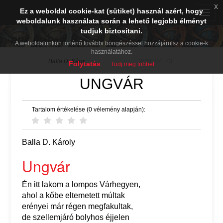
x
Ez a weboldal cookie-kat (sütiket) használ azért, hogy
Toggle
weboldalunk használata során a lehető legjobb élményt
naviga
tudjuk biztosítani.
BDK PréPost
A weboldalunkon történő további böngészéssel hozzájárulsz a cookie-k
használatához.
Balla D. Károj
2011. 04. 23.
Folytatás
Tudj meg többet
UNGVÁR
Tartalom értékelése (0 vélemény alapján):
Balla D. Károly
Ungvár
Én itt lakom a lompos Várhegyen,
ahol a kőbe eltemetett múltak
erényei már régen megfakultak,
de szellemjáró bolyhos éjjelen