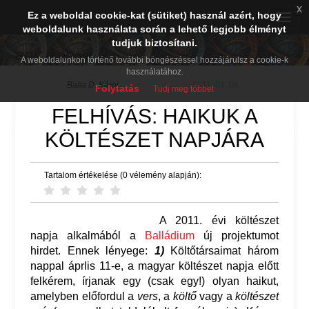
x
Ez a weboldal cookie-kat (sütiket) használ azért, hogy
Toggle
weboldalunk használata során a lehető legjobb élményt
naviga
tudjuk biztosítani.
BDK PréPost
A weboldalunkon történő további böngészéssel hozzájárulsz a cookie-k
használatához.
Balla D. Károj
2011. 04. 08.
Folytatás
Tudj meg többet
FELHÍVÁS: HAIKUK A
KÖLTÉSZET NAPJÁRA
Tartalom értékelése (0 vélemény alapján):
A 2011. évi költészet
napja alkalmából a
Balládium
új projektumot
hirdet. Ennek lényege:
1)
Költőtársaimat három
nappal áprlis 11-e, a magyar költészet napja előtt
felkérem, írjanak egy (csak egy!) olyan haikut,
amelyben előfordul a
vers
, a
költő
vagy a
költészet