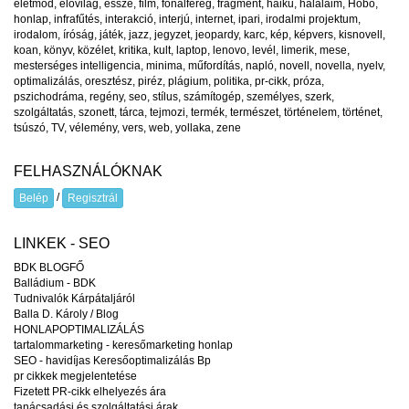
életmód
,
élővilág
,
esszé
,
film
,
fonalféreg
,
fragment
,
haiku
,
halálaim
,
Hobo
,
honlap
,
infrafűtés
,
interakció
,
interjú
,
internet
,
ipari
,
irodalmi projektum
,
irodalom
,
íróság
,
játék
,
jazz
,
jegyzet
,
jeopardy
,
karc
,
kép
,
képvers
,
kisnovell
,
koan
,
könyv
,
közélet
,
kritika
,
kult
,
laptop
,
lenovo
,
levél
,
limerik
,
mese
,
mesterséges intelligencia
,
minima
,
műfordítás
,
napló
,
novell
,
novella
,
nyelv
,
optimalizálás
,
oresztész
,
piréz
,
plágium
,
politika
,
pr-cikk
,
próza
,
pszichodráma
,
regény
,
seo
,
stílus
,
számítogép
,
személyes
,
szerk
,
szolgáltatás
,
szonett
,
tárca
,
tejmozi
,
termék
,
természet
,
történelem
,
történet
,
tsúszó
,
TV
,
vélemény
,
vers
,
web
,
yollaka
,
zene
FELHASZNÁLÓKNAK
/
Belép
Regisztrál
LINKEK - SEO
BDK BLOGFŐ
Balládium - BDK
Tudnivalók Kárpátaljáról
Balla D. Károly / Blog
HONLAPOPTIMALIZÁLÁS
tartalommarketing - keresőmarketing honlap
SEO - havidíjas Keresőoptimalizálás Bp
pr cikkek megjelentetése
Fizetett PR-cikk elhelyezés ára
tanácsadási és szolgáltatási árak