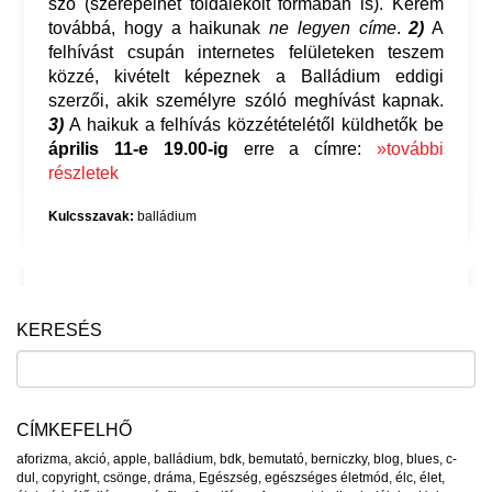
szó (szerepelhet toldalékolt formában is). Kérem
továbbá, hogy a haikunak
ne legyen címe
.
2)
A
felhívást csupán internetes felületeken teszem
közzé, kivételt képeznek a Balládium eddigi
szerzői, akik személyre szóló meghívást kapnak.
3)
A haikuk a felhívás közzétételétől küldhetők be
április 11-e 19.00-ig
erre a címre:
»további
részletek
Kulcsszavak:
balládium
KERESÉS
CÍMKEFELHŐ
aforizma
,
akció
,
apple
,
balládium
,
bdk
,
bemutató
,
berniczky
,
blog
,
blues
,
c-
dul
,
copyright
,
csönge
,
dráma
,
Egészség
,
egészséges életmód
,
élc
,
élet
,