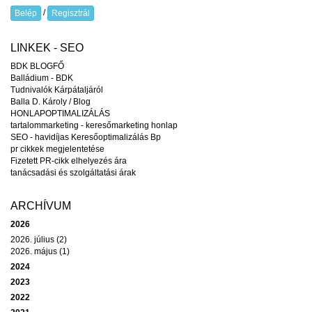
/
Belép
Regisztrál
LINKEK - SEO
BDK BLOGFŐ
Balládium - BDK
Tudnivalók Kárpátaljáról
Balla D. Károly / Blog
HONLAPOPTIMALIZÁLÁS
tartalommarketing - keresőmarketing honlap
SEO - havidíjas Keresőoptimalizálás Bp
pr cikkek megjelentetése
Fizetett PR-cikk elhelyezés ára
tanácsadási és szolgáltatási árak
ARCHÍVUM
2026
2026. július (2)
2026. május (1)
2024
2023
2022