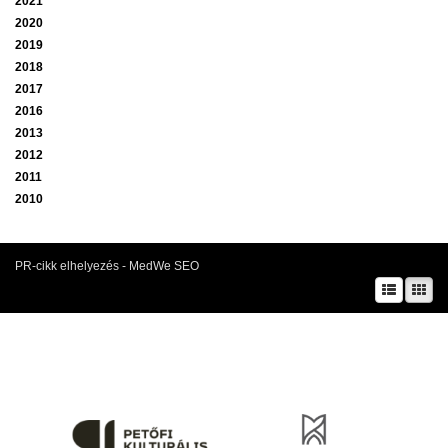
2021
2020
2019
2018
2017
2016
2013
2012
2011
2010
PR-cikk elhelyezés - MedWe SEO
A prae.hu művészeti portál és a Prae folyóirat kiadását, működését a Magyar
Kultúráért Alapítvány – Petőfi Kulturális Ügynökség – támogatja.