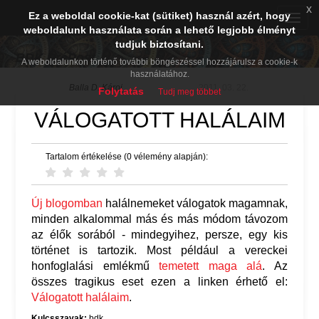
x
Ez a weboldal cookie-kat (sütiket) használ azért, hogy
Toggle
weboldalunk használata során a lehető legjobb élményt
naviga
tudjuk biztosítani.
BDK PréPost
A weboldalunkon történő további böngészéssel hozzájárulsz a cookie-k
használatához.
Balla D. Károj
2011. 03. 22.
Folytatás
Tudj meg többet
VÁLOGATOTT HALÁLAIM
Tartalom értékelése (0 vélemény alapján):
Új blogomban
halálnemeket válogatok magamnak,
minden alkalommal más és más módom távozom
az élők sorából - mindegyihez, persze, egy kis
történet is tartozik. Most például a vereckei
honfoglalási emlékmű
temetett maga alá
. Az
összes tragikus eset ezen a linken érhető el:
Válogatott halálaim
.
Kulcsszavak:
bdk