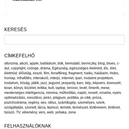
KERESÉS
CÍMKEFELHŐ
aforizma
,
akció
,
apple
,
balládium
,
bdk
,
bemutató
,
berniczky
,
blog
,
blues
,
c-
dul
,
copyright
,
csönge
,
dráma
,
Egészség
,
egészséges életmód
,
élc
,
élet
,
életmód
,
élővilág
,
esszé
,
film
,
fonalféreg
,
fragment
,
haiku
,
halálaim
,
Hobo
,
honlap
,
infrafűtés
,
interakció
,
interjú
,
internet
,
ipari
,
irodalmi projektum
,
irodalom
,
íróság
,
játék
,
jazz
,
jegyzet
,
jeopardy
,
karc
,
kép
,
képvers
,
kisnovell
,
koan
,
könyv
,
közélet
,
kritika
,
kult
,
laptop
,
lenovo
,
levél
,
limerik
,
mese
,
mesterséges intelligencia
,
minima
,
műfordítás
,
napló
,
novell
,
novella
,
nyelv
,
optimalizálás
,
oresztész
,
piréz
,
plágium
,
politika
,
pr-cikk
,
próza
,
pszichodráma
,
regény
,
seo
,
stílus
,
számítogép
,
személyes
,
szerk
,
szolgáltatás
,
szonett
,
tárca
,
tejmozi
,
termék
,
természet
,
történelem
,
történet
,
tsúszó
,
TV
,
vélemény
,
vers
,
web
,
yollaka
,
zene
FELHASZNÁLÓKNAK