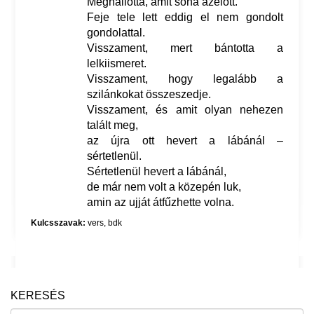
Meghallotta, amit soha azelőtt.
Feje tele lett eddig el nem gondolt
gondolattal.
Visszament, mert bántotta a
lelkiismeret.
Visszament, hogy legalább a
szilánkokat összeszedje.
Visszament, és amit olyan nehezen
talált meg,
az újra ott hevert a lábánál –
sértetlenül.
Sértetlenül hevert a lábánál,
de már nem volt a közepén luk,
amin az ujját átfűzhette volna.
Kulcsszavak:
vers
,
bdk
KERESÉS