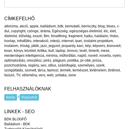
CÍMKEFELHŐ
aforizma
,
akció
,
apple
,
balládium
,
bdk
,
bemutató
,
berniczky
,
blog
,
blues
,
c-
dul
,
copyright
,
csönge
,
dráma
,
Egészség
,
egészséges életmód
,
élc
,
élet
,
életmód
,
élővilág
,
esszé
,
film
,
fonalféreg
,
fragment
,
haiku
,
halálaim
,
Hobo
,
honlap
,
infrafűtés
,
interakció
,
interjú
,
internet
,
ipari
,
irodalmi projektum
,
irodalom
,
íróság
,
játék
,
jazz
,
jegyzet
,
jeopardy
,
karc
,
kép
,
képvers
,
kisnovell
,
koan
,
könyv
,
közélet
,
kritika
,
kult
,
laptop
,
lenovo
,
levél
,
limerik
,
mese
,
mesterséges intelligencia
,
minima
,
műfordítás
,
napló
,
novell
,
novella
,
nyelv
,
optimalizálás
,
oresztész
,
piréz
,
plágium
,
politika
,
pr-cikk
,
próza
,
pszichodráma
,
regény
,
seo
,
stílus
,
számítogép
,
személyes
,
szerk
,
szolgáltatás
,
szonett
,
tárca
,
tejmozi
,
termék
,
természet
,
történelem
,
történet
,
tsúszó
,
TV
,
vélemény
,
vers
,
web
,
yollaka
,
zene
FELHASZNÁLÓKNAK
/
Belép
Regisztrál
LINKEK - SEO
BDK BLOGFŐ
Balládium - BDK
Tudnivalók Kárpátaljáról