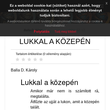
x
Ez a weboldal cookie-kat (sütiket) használ azért, hogy
Toggle
weboldalunk használata során a lehető legjobb élményt
naviga
tudjuk biztosítani.
BDK PréPost
A weboldalunkon történő további böngészéssel hozzájárulsz a cookie-k
használatához.
Balla D. Károj
2011. 02. 12.
Folytatás
Tudj meg többet
LUKKAL A KÖZEPÉN
Tartalom értékelése (0 vélemény alapján):
Balla D. Károly
Lukkal a közepén
Amikor már nem is számított rá,
megtalálta.
Átfűzte az ujját a lukon, amit a közepén
talált.