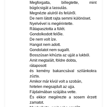
Megforgatta, billegtette, mint
búgócsigát a lassulás.
Megnézte alulról és felülről.
De nem látott rajta semmi különöset.
Nyelvével is megérintette.
Rátapasztotta a fülét.
Gondolkodott felőle.
De nem volt íze.
Hangot nem adott.
Gondolatot nem sugallt.
Bosszúsan kihúzta az ujját a lukból.
Amit megtalált, földre dobta,
rátaposott
és kemény bakancsával szilánkokra
zúzta.
Amikor már kívül volt a szobán,
hirtelen megsajdult az ujja.
Fájdalmában szájába vette.
És ekkor megérezte a sosem érzett
zamatot.