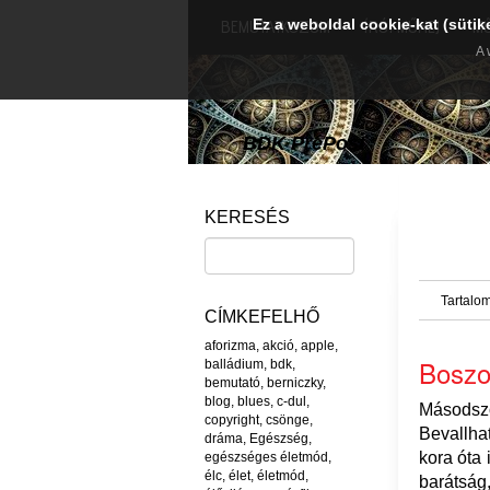
Ez a weboldal cookie-kat (sütik
BEMUTATKOZOM
ÍRÓI MŰHEJ
M
A 
BDK PréPost
KERESÉS
Tartalom
CÍMKEFELHŐ
aforizma
,
akció
,
apple
,
Boszo
balládium
,
bdk
,
bemutató
,
berniczky
,
blog
,
blues
,
c-dul
,
Másods
copyright
,
csönge
,
Bevallhat
dráma
,
Egészség
,
kora óta 
egészséges életmód
,
élc
,
élet
,
életmód
,
barátsá