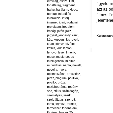
élővilág
,
esszé
,
film
,
figyelemm
fonalféreg
,
fragment
,
azt az o
haiku
,
halálaim
,
Hobo
,
honlap
,
infrafűtés
,
filmes fő
interakció
,
interjú
,
jelenten
internet
,
ipari
,
irodalmi
projektum
,
irodalom
,
íróság
,
játék
,
jazz
,
jegyzet
,
jeopardy
,
karc
,
Kulcsszava
kép
,
képvers
,
kisnovell
,
koan
,
könyv
,
közélet
,
kritika
,
kult
,
laptop
,
lenovo
,
levél
,
limerik
,
mese
,
mesterséges
intelligencia
,
minima
,
műfordítás
,
napló
,
novell
,
novella
,
nyelv
,
optimalizálás
,
oresztész
,
piréz
,
plágium
,
politika
,
pr-cikk
,
próza
,
pszichodráma
,
regény
,
seo
,
stílus
,
számítogép
,
személyes
,
szerk
,
szolgáltatás
,
szonett
,
tárca
,
tejmozi
,
termék
,
természet
,
történelem
,
történet
,
tsúszó
,
TV
,