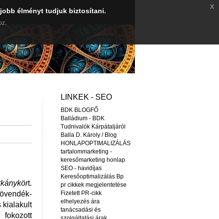
x
jobb élményt tudjuk biztosítani.
oz.
LINKEK - SEO
BDK BLOGFŐ
Balládium - BDK
Tudnivalók Kárpátaljáról
Balla D. Károly / Blog
HONLAPOPTIMALIZÁLÁS
tartalommarketing -
keresőmarketing honlap
SEO - havidíjas
Keresőoptimalizálás Bp
rkánykör
t.
pr cikkek megjelentetése
znövendék-
Fizetett PR-cikk
elhelyezés ára
 kialakult
tanácsadási és
fokozott
szolgáltatási árak