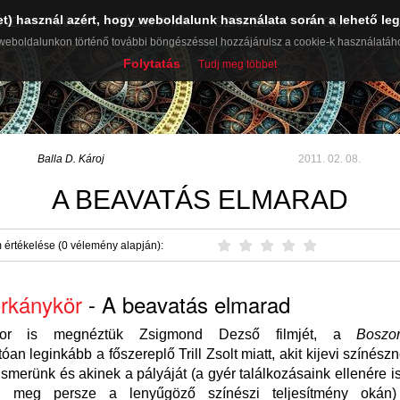
et) használ azért, hogy weboldalunk használata során a lehető leg
ŰVEK
NAPLÓ
RÓLAM ÍRTÁK
SZÁMTECH
PR-CIKK
weboldalunkon történő további böngészéssel hozzájárulsz a cookie-k használatáh
Folytatás
Tudj meg többet
Balla D. Károj
2011. 02. 08.
A BEAVATÁS ELMARAD
 értékelése (0 vélemény alapján):
rkánykör
- A beavatás elmarad
zor is megnéztük Zsigmond Dezső filmjét, a
Boszo
óan leginkább a főszereplő Trill Zsolt miatt, akit kijevi színés
ismerünk és akinek a pályáját (a gyér találkozásaink ellenére is
g, meg persze a lenyűgöző színészi teljesítmény okán) 