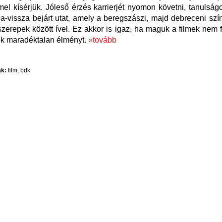
el kísérjük. Jóleső érzés karrierjét nyomon követni, tanulság
da-vissza bejárt utat, amely a beregszászi, majd debreceni szí
szerepek között ível. Ez akkor is igaz, ha maguk a filmek nem f
ek maradéktalan élményt.
»tovább
k:
film
,
bdk