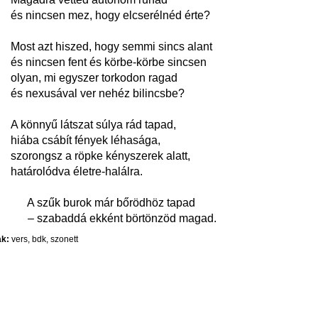
és nincsen mez, hogy elcserélnéd érte?
Most azt hiszed, hogy semmi sincs alant
és nincsen fent és körbe-körbe sincsen
olyan, mi egyszer torkodon ragad
és nexusával ver nehéz bilincsbe?
A könnyű látszat súlya rád tapad,
hiába csábít fények léhasága,
szorongsz a röpke kényszerek alatt,
határolódva életre-halálra.
A szűk burok már bőrödhöz tapad
– szabaddá ekként börtönzöd magad.
k:
vers
,
bdk
,
szonett