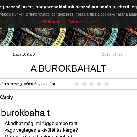
et) használ azért, hogy weboldalunk használata során a lehető leg
ŰVEK
NAPLÓ
RÓLAM ÍRTÁK
SZÁMTECH
PR-CIKK
weboldalunkon történő további böngészéssel hozzájárulsz a cookie-k használatáh
Folytatás
Tudj meg többet
Balla D. Károj
2011. 01. 29.
A BUROKBAHALT
 értékelése (0 vélemény alapján):
Károly
 burokbahalt
Akadhat még, mi függelembe ránt,
vagy végleges a kívülállás kérge?
Magadra vetted autonóm ruhád