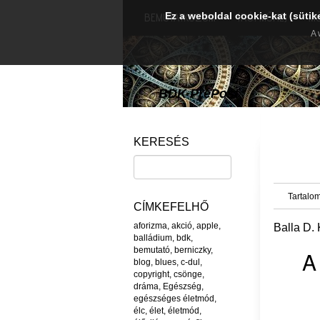
Ez a weboldal cookie-kat (sütik
BEMUTATKOZOM
ÍRÓI MŰHEJ
M
A 
BDK PréPost
KERESÉS
Tartalom
CÍMKEFELHŐ
aforizma
,
akció
,
apple
,
Balla D. 
balládium
,
bdk
,
bemutató
,
berniczky
,
A
blog
,
blues
,
c-dul
,
copyright
,
csönge
,
dráma
,
Egészség
,
egészséges életmód
,
élc
,
élet
,
életmód
,