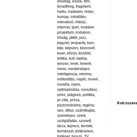
élővilág
,
esszé
,
film
,
fonalféreg
,
fragment
,
haiku
,
halálaim
,
Hobo
,
honlap
,
infrafűtés
,
interakció
,
interjú
,
internet
,
ipari
,
irodalmi
projektum
,
irodalom
,
íróság
,
játék
,
jazz
,
jegyzet
,
jeopardy
,
karc
,
kép
,
képvers
,
kisnovell
,
koan
,
könyv
,
közélet
,
kritika
,
kult
,
laptop
,
lenovo
,
levél
,
limerik
,
mese
,
mesterséges
intelligencia
,
minima
,
műfordítás
,
napló
,
novell
,
novella
,
nyelv
,
optimalizálás
,
oresztész
,
piréz
,
plágium
,
politika
,
pr-cikk
,
próza
,
Kulcsszava
pszichodráma
,
regény
,
seo
,
stílus
,
számítogép
,
személyes
,
szerk
,
szolgáltatás
,
szonett
,
tárca
,
tejmozi
,
termék
,
természet
,
történelem
,
történet
,
tsúszó
,
TV
,