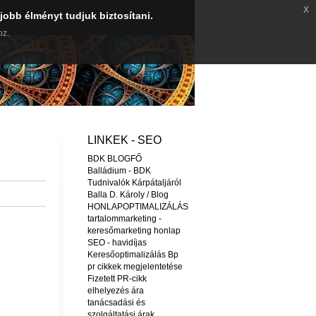
x
jobb élményt tudjuk biztosítani.
oz.
LINKEK - SEO
BDK BLOGFŐ
Balládium - BDK
Tudnivalók Kárpátaljáról
Balla D. Károly / Blog
HONLAPOPTIMALIZÁLÁS
tartalommarketing -
keresőmarketing honlap
SEO - havidíjas
Keresőoptimalizálás Bp
pr cikkek megjelentetése
Fizetett PR-cikk
elhelyezés ára
tanácsadási és
szolgáltatási árak