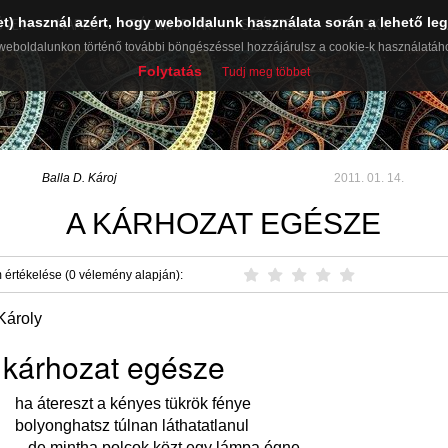
et) használ azért, hogy weboldalunk használata során a lehető leg
ŰVEK
NAPLÓ
RÓLAM ÍRTÁK
SZÁMTECH
PR-CIKK
weboldalunkon történő további böngészéssel hozzájárulsz a cookie-k használatáh
Folytatás
Tudj meg többet
Balla D. Károj
2011. 01. 14.
A KÁRHOZAT EGÉSZE
 értékelése (0 vélemény alapján):
Károly
 kárhozat egésze
ha átereszt a kényes tükrök fénye
bolyonghatsz túlnan láthatatlanul
– de mintha polcok közt egy lámpa égne