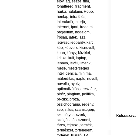
élővilág
,
esszé
,
film
,
fonalféreg
,
fragment
,
haiku
,
halálaim
,
Hobo
,
honlap
,
infrafűtés
,
interakció
,
interjú
,
internet
,
ipari
,
irodalmi
projektum
,
irodalom
,
íróság
,
játék
,
jazz
,
jegyzet
,
jeopardy
,
karc
,
kép
,
képvers
,
kisnovell
,
koan
,
könyv
,
közélet
,
kritika
,
kult
,
laptop
,
lenovo
,
levél
,
limerik
,
mese
,
mesterséges
intelligencia
,
minima
,
műfordítás
,
napló
,
novell
,
novella
,
nyelv
,
optimalizálás
,
oresztész
,
piréz
,
plágium
,
politika
,
pr-cikk
,
próza
,
pszichodráma
,
regény
,
seo
,
stílus
,
számítogép
,
személyes
,
szerk
,
Kulcsszava
szolgáltatás
,
szonett
,
tárca
,
tejmozi
,
termék
,
természet
,
történelem
,
történet
,
tsúszó
,
TV
,