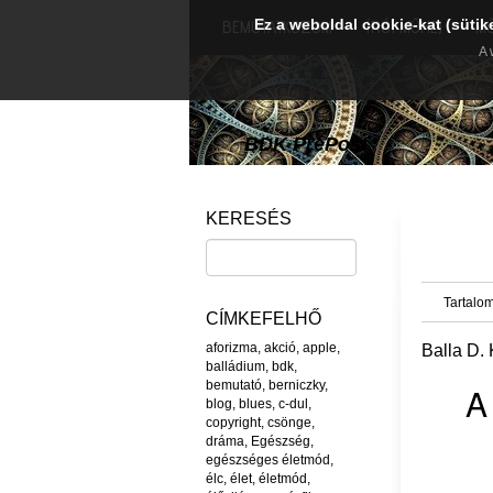
Ez a weboldal cookie-kat (sütik
BEMUTATKOZOM
ÍRÓI MŰHEJ
M
A 
BDK PréPost
KERESÉS
Tartalom
CÍMKEFELHŐ
aforizma
,
akció
,
apple
,
Balla D. 
balládium
,
bdk
,
bemutató
,
berniczky
,
A
blog
,
blues
,
c-dul
,
copyright
,
csönge
,
dráma
,
Egészség
,
egészséges életmód
,
élc
,
élet
,
életmód
,