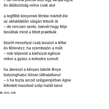
és átlátszóság volna csak alul
a legfőbb könyvnek fémbe mártott éle
az ablaktáblán sárgán tetszik át
– de nincsen senki, istenét hogy félje
beváltak mind a tiltott praktikák
blazírt mosollyal csalj tavaszt a télbe
és félrenézz, ha szembejön a múlt
– már teljesült a kárhozat egésze
mikor a gyász a torkodra szorult
ha átereszt a kényes tükrök fénye
bolyonghatsz túlnan láthatatlanul
– s ha tiszta arcod szégyenpírban égne
kifestett maszkod szép halált tanul
k:
vers
,
bdk