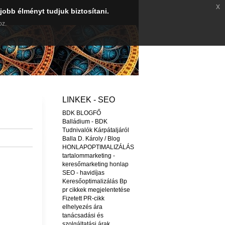
x
jobb élményt tudjuk biztosítani.
oz.
LINKEK - SEO
BDK BLOGFŐ
Balládium - BDK
Tudnivalók Kárpátaljáról
Balla D. Károly / Blog
HONLAPOPTIMALIZÁLÁS
tartalommarketing -
keresőmarketing honlap
SEO - havidíjas
Keresőoptimalizálás Bp
pr cikkek megjelentetése
Fizetett PR-cikk
elhelyezés ára
tanácsadási és
szolgáltatási árak